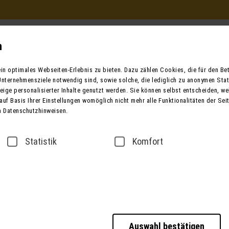
Beratung und Buchung
in Ihrem Reisebüro
n
Mo. - Fr. 9.00 - 12.00 / 13.00 - 17.00
n optimales Webseiten-Erlebnis zu bieten. Dazu zählen Cookies, die für den Betr
oder telefonisch unter:
nternehmensziele notwendig sind, sowie solche, die lediglich zu anonymen Stat
0049 (0) 3631 6280 
ige personalisierter Inhalte genutzt werden. Sie können selbst entscheiden, we
auf Basis Ihrer Einstellungen womöglich nicht mehr alle Funktionalitäten der Sei
n Datenschutzhinweisen.
ender
Bus mieten
Taxi / Zustiege
Über
Statistik
Komfort
sse
Datenschutz
Barrierefreiheitserklärung
Auswahl bestätigen