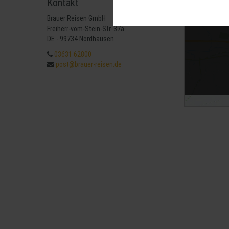
Kontakt
Diese Cookies sind für den Betrie
können wir mit dieser Art von Cook
Brauer Reisen GmbH
erneuten Besuch unserer Seite schn
Mit 
Freiherr-vom-Stein-Str. 37a
Statistik
DE - 99734 Nordhausen
Um unser Angebot und unsere Websei
03631 62800
können wir beispielsweise die Besu
post@brauer-reisen.de
nutzen hierfür Dienste von Google.
Weitere Hinweise zu der Verarbeitu
Komfort
Wir nutzen diese Cookies, um Ihnen