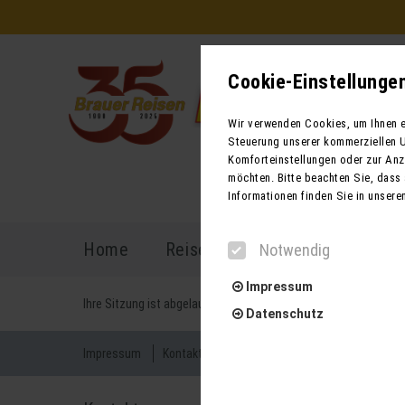
Cookie-Einstellunge
Wir verwenden Cookies, um Ihnen ei
Steuerung unserer kommerziellen U
Komforteinstellungen oder zur Anze
möchten. Bitte beachten Sie, dass 
Informationen finden Sie in unsere
Home
Reiseprogramm
Reisekal
Notwendig
Impressum
Ihre Sitzung ist abgelaufen. Zurück zur
Startseite
Datenschutz
Impressum
Kontakt
AGB für Reisen
AGB für Mietbu
Notwendig