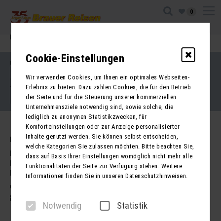
0
Ihre Sitzung ist abgelaufen. Zurück zur
Startseite
Cookie-Einstellungen
Impressum
Kontakt
Wir verwenden Cookies, um Ihnen ein optimales Webseiten-
AGB für Reisen
AGB für Mietbusse
Erlebnis zu bieten. Dazu zählen Cookies, die für den Betrieb
Datenschutz
der Seite und für die Steuerung unserer kommerziellen
Barrierefreiheitserklärung
Unternehmensziele notwendig sind, sowie solche, die
lediglich zu anonymen Statistikzwecken, für
Komforteinstellungen oder zur Anzeige personalisierter
Inhalte genutzt werden. Sie können selbst entscheiden,
Kontakt
welche Kategorien Sie zulassen möchten. Bitte beachten Sie,
Brauer Reisen GmbH
dass auf Basis Ihrer Einstellungen womöglich nicht mehr alle
Freiherr-vom-Stein-Str. 37a
Funktionalitäten der Seite zur Verfügung stehen. Weitere
DE - 99734 Nordhausen
Informationen finden Sie in unseren Datenschutzhinweisen.
03631 62800
post@brauer-reisen.de
Notwendig
Statistik