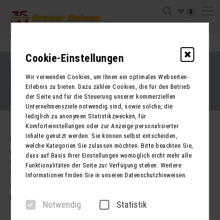
0
Ihre Sitzung ist abgelaufen. Zurück zur
Startseite
Cookie-Einstellungen
Impressum
Kontakt
Wir verwenden Cookies, um Ihnen ein optimales Webseiten-
AGB für Reisen
AGB für Mietbusse
Erlebnis zu bieten. Dazu zählen Cookies, die für den Betrieb
Datenschutz
der Seite und für die Steuerung unserer kommerziellen
Barrierefreiheitserklärung
Unternehmensziele notwendig sind, sowie solche, die
lediglich zu anonymen Statistikzwecken, für
Komforteinstellungen oder zur Anzeige personalisierter
Inhalte genutzt werden. Sie können selbst entscheiden,
Kontakt
welche Kategorien Sie zulassen möchten. Bitte beachten Sie,
Brauer Reisen GmbH
dass auf Basis Ihrer Einstellungen womöglich nicht mehr alle
Freiherr-vom-Stein-Str. 37a
Funktionalitäten der Seite zur Verfügung stehen. Weitere
DE - 99734 Nordhausen
Informationen finden Sie in unseren Datenschutzhinweisen.
03631 62800
post@brauer-reisen.de
Notwendig
Statistik