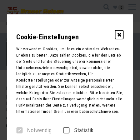
0
Ihre Sitzung ist abgelaufen. Zurück zur
Startseite
Cookie-Einstellungen
Impressum
Kontakt
Wir verwenden Cookies, um Ihnen ein optimales Webseiten-
AGB für Reisen
AGB für Mietbusse
Erlebnis zu bieten. Dazu zählen Cookies, die für den Betrieb
Datenschutz
der Seite und für die Steuerung unserer kommerziellen
Barrierefreiheitserklärung
Unternehmensziele notwendig sind, sowie solche, die
lediglich zu anonymen Statistikzwecken, für
Komforteinstellungen oder zur Anzeige personalisierter
Inhalte genutzt werden. Sie können selbst entscheiden,
Kontakt
welche Kategorien Sie zulassen möchten. Bitte beachten Sie,
Brauer Reisen GmbH
dass auf Basis Ihrer Einstellungen womöglich nicht mehr alle
Freiherr-vom-Stein-Str. 37a
Funktionalitäten der Seite zur Verfügung stehen. Weitere
DE - 99734 Nordhausen
Informationen finden Sie in unseren Datenschutzhinweisen.
03631 62800
post@brauer-reisen.de
Notwendig
Statistik