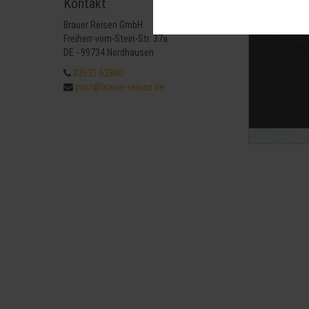
Kontakt
Diese Cookies sind für den Betrie
können wir mit dieser Art von Cook
Brauer Reisen GmbH
erneuten Besuch unserer Seite schn
Mit 
Freiherr-vom-Stein-Str. 37a
Statistik
DE - 99734 Nordhausen
Um unser Angebot und unsere Websei
03631 62800
können wir beispielsweise die Besu
post@brauer-reisen.de
nutzen hierfür Dienste von Google.
Weitere Hinweise zu der Verarbeitu
Komfort
Wir nutzen diese Cookies, um Ihnen