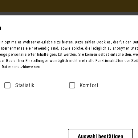
Beratung und Buchung
in Ihrem Reisebüro
n
Mo. - Fr. 9.00 - 12.00 / 13.00 - 17.00
n optimales Webseiten-Erlebnis zu bieten. Dazu zählen Cookies, die für den Betr
oder telefonisch unter:
nternehmensziele notwendig sind, sowie solche, die lediglich zu anonymen Stat
0049 (0) 3631 6280 
ige personalisierter Inhalte genutzt werden. Sie können selbst entscheiden, we
auf Basis Ihrer Einstellungen womöglich nicht mehr alle Funktionalitäten der Sei
n Datenschutzhinweisen.
ender
Bus mieten
Taxi / Zustiege
Über
Statistik
Komfort
sse
Datenschutz
Barrierefreiheitserklärung
Auswahl bestätigen