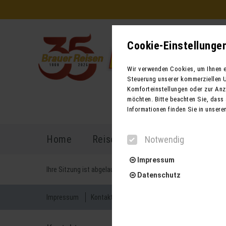
Cookie-Einstellunge
Wir verwenden Cookies, um Ihnen ei
Steuerung unserer kommerziellen U
Komforteinstellungen oder zur Anze
möchten. Bitte beachten Sie, dass 
Informationen finden Sie in unsere
Home
Reiseprogramm
Reisekal
Notwendig
Impressum
Ihre Sitzung ist abgelaufen. Zurück zur
Startseite
Datenschutz
Impressum
Kontakt
AGB für Reisen
AGB für Mietbu
Notwendig