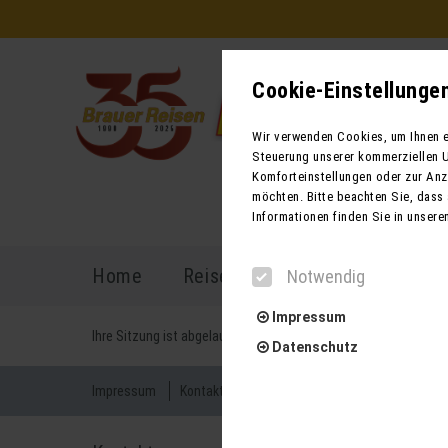
Cookie-Einstellunge
Wir verwenden Cookies, um Ihnen ei
Steuerung unserer kommerziellen U
Komforteinstellungen oder zur Anze
möchten. Bitte beachten Sie, dass 
Informationen finden Sie in unsere
Home
Reiseprogramm
Reisekal
Notwendig
Impressum
Ihre Sitzung ist abgelaufen. Zurück zur
Startseite
Datenschutz
Impressum
Kontakt
AGB für Reisen
AGB für Mietbu
Notwendig