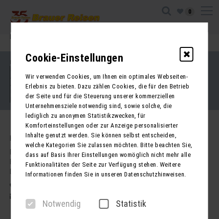
0
Ihre Sitzung ist abgelaufen. Zurück zur
Startseite
Cookie-Einstellungen
Impressum
Kontakt
Wir verwenden Cookies, um Ihnen ein optimales Webseiten-
AGB für Reisen
AGB für Mietbusse
Erlebnis zu bieten. Dazu zählen Cookies, die für den Betrieb
Datenschutz
der Seite und für die Steuerung unserer kommerziellen
Barrierefreiheitserklärung
Unternehmensziele notwendig sind, sowie solche, die
lediglich zu anonymen Statistikzwecken, für
Komforteinstellungen oder zur Anzeige personalisierter
Inhalte genutzt werden. Sie können selbst entscheiden,
Kontakt
welche Kategorien Sie zulassen möchten. Bitte beachten Sie,
Brauer Reisen GmbH
dass auf Basis Ihrer Einstellungen womöglich nicht mehr alle
Freiherr-vom-Stein-Str. 37a
Funktionalitäten der Seite zur Verfügung stehen. Weitere
DE - 99734 Nordhausen
Informationen finden Sie in unseren Datenschutzhinweisen.
03631 62800
post@brauer-reisen.de
Notwendig
Statistik