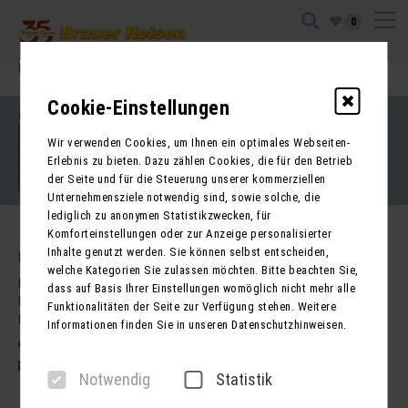
0
Ihre Sitzung ist abgelaufen. Zurück zur
Startseite
Cookie-Einstellungen
Impressum
Kontakt
Wir verwenden Cookies, um Ihnen ein optimales Webseiten-
AGB für Reisen
AGB für Mietbusse
Erlebnis zu bieten. Dazu zählen Cookies, die für den Betrieb
Datenschutz
der Seite und für die Steuerung unserer kommerziellen
Barrierefreiheitserklärung
Unternehmensziele notwendig sind, sowie solche, die
lediglich zu anonymen Statistikzwecken, für
Komforteinstellungen oder zur Anzeige personalisierter
Inhalte genutzt werden. Sie können selbst entscheiden,
Kontakt
welche Kategorien Sie zulassen möchten. Bitte beachten Sie,
Brauer Reisen GmbH
dass auf Basis Ihrer Einstellungen womöglich nicht mehr alle
Freiherr-vom-Stein-Str. 37a
Funktionalitäten der Seite zur Verfügung stehen. Weitere
DE - 99734 Nordhausen
Informationen finden Sie in unseren Datenschutzhinweisen.
03631 62800
post@brauer-reisen.de
Notwendig
Statistik