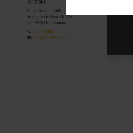
Kontakt
Diese Cookies sind für den Betrie
können wir mit dieser Art von Cook
Brauer Reisen GmbH
erneuten Besuch unserer Seite schn
Mit 
Freiherr-vom-Stein-Str. 37a
Statistik
DE - 99734 Nordhausen
Um unser Angebot und unsere Websei
03631 62800
können wir beispielsweise die Besu
post@brauer-reisen.de
nutzen hierfür Dienste von Google.
Weitere Hinweise zu der Verarbeitu
Komfort
Wir nutzen diese Cookies, um Ihnen