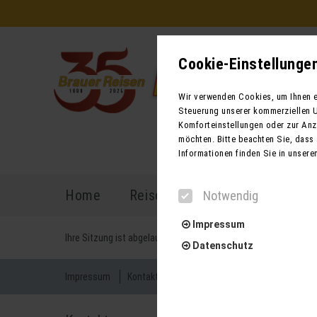
Cookie-Einstellunge
Wir verwenden Cookies, um Ihnen ei
Steuerung unserer kommerziellen U
Komforteinstellungen oder zur Anze
möchten. Bitte beachten Sie, dass 
Informationen finden Sie in unsere
Home
Reiseprogramm
Reisekal
Notwendig
Impressum
Ihre Sitzung ist abgelaufen. Zurück zur
Startseite
Datenschutz
Impressum
Kontakt
AGB für Reisen
AGB für Mietbu
Notwendig