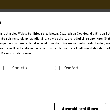
Beratung und Buchung
in Ihrem Reisebüro
n
Mo. - Fr. 9.00 - 12.00 / 13.00 - 17.00
n optimales Webseiten-Erlebnis zu bieten. Dazu zählen Cookies, die für den Betr
oder telefonisch unter:
nternehmensziele notwendig sind, sowie solche, die lediglich zu anonymen Stat
0049 (0) 3631 6280 
ige personalisierter Inhalte genutzt werden. Sie können selbst entscheiden, we
auf Basis Ihrer Einstellungen womöglich nicht mehr alle Funktionalitäten der Sei
n Datenschutzhinweisen.
ender
Bus mieten
Taxi / Zustiege
Über
Statistik
Komfort
sse
Datenschutz
Barrierefreiheitserklärung
Auswahl bestätigen