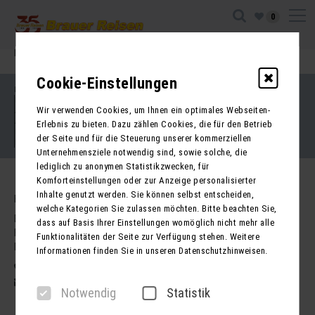
0
Ihre Sitzung ist abgelaufen. Zurück zur
Startseite
Cookie-Einstellungen
Impressum
Kontakt
Wir verwenden Cookies, um Ihnen ein optimales Webseiten-
AGB für Reisen
AGB für Mietbusse
Erlebnis zu bieten. Dazu zählen Cookies, die für den Betrieb
Datenschutz
der Seite und für die Steuerung unserer kommerziellen
Barrierefreiheitserklärung
Unternehmensziele notwendig sind, sowie solche, die
lediglich zu anonymen Statistikzwecken, für
Komforteinstellungen oder zur Anzeige personalisierter
Inhalte genutzt werden. Sie können selbst entscheiden,
Kontakt
welche Kategorien Sie zulassen möchten. Bitte beachten Sie,
Brauer Reisen GmbH
dass auf Basis Ihrer Einstellungen womöglich nicht mehr alle
Freiherr-vom-Stein-Str. 37a
Funktionalitäten der Seite zur Verfügung stehen. Weitere
DE - 99734 Nordhausen
Informationen finden Sie in unseren Datenschutzhinweisen.
03631 62800
post@brauer-reisen.de
Notwendig
Statistik