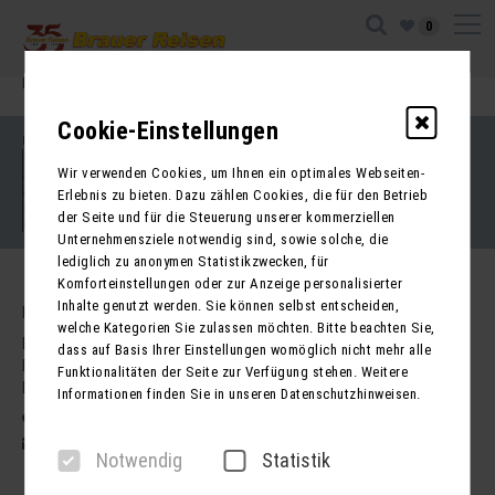
0
Ihre Sitzung ist abgelaufen. Zurück zur
Startseite
Cookie-Einstellungen
Impressum
Kontakt
Wir verwenden Cookies, um Ihnen ein optimales Webseiten-
AGB für Reisen
AGB für Mietbusse
Erlebnis zu bieten. Dazu zählen Cookies, die für den Betrieb
Datenschutz
der Seite und für die Steuerung unserer kommerziellen
Barrierefreiheitserklärung
Unternehmensziele notwendig sind, sowie solche, die
lediglich zu anonymen Statistikzwecken, für
Komforteinstellungen oder zur Anzeige personalisierter
Inhalte genutzt werden. Sie können selbst entscheiden,
Kontakt
welche Kategorien Sie zulassen möchten. Bitte beachten Sie,
Brauer Reisen GmbH
dass auf Basis Ihrer Einstellungen womöglich nicht mehr alle
Freiherr-vom-Stein-Str. 37a
Funktionalitäten der Seite zur Verfügung stehen. Weitere
DE - 99734 Nordhausen
Informationen finden Sie in unseren Datenschutzhinweisen.
03631 62800
post@brauer-reisen.de
Notwendig
Statistik