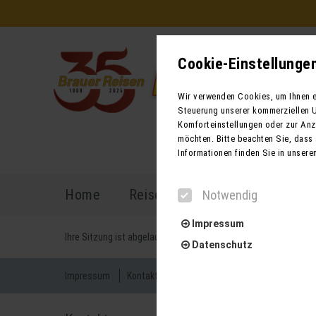
Cookie-Einstellunge
Wir verwenden Cookies, um Ihnen ei
Steuerung unserer kommerziellen U
Komforteinstellungen oder zur Anze
möchten. Bitte beachten Sie, dass 
Informationen finden Sie in unsere
Home
Reiseprogramm
Reisekal
Notwendig
Impressum
Ihre Sitzung ist abgelaufen. Zurück zur
Startseite
Datenschutz
Impressum
Kontakt
AGB für Reisen
AGB für Mietbu
Notwendig