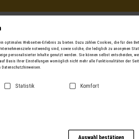
Beratung und Buchung
in Ihrem Reisebüro
n
Mo. - Fr. 9.00 - 12.00 / 13.00 - 17.00
n optimales Webseiten-Erlebnis zu bieten. Dazu zählen Cookies, die für den Betr
oder telefonisch unter:
nternehmensziele notwendig sind, sowie solche, die lediglich zu anonymen Stat
0049 (0) 3631 6280 
ige personalisierter Inhalte genutzt werden. Sie können selbst entscheiden, we
auf Basis Ihrer Einstellungen womöglich nicht mehr alle Funktionalitäten der Sei
n Datenschutzhinweisen.
ender
Bus mieten
Taxi / Zustiege
Über
Statistik
Komfort
sse
Datenschutz
Barrierefreiheitserklärung
Auswahl bestätigen