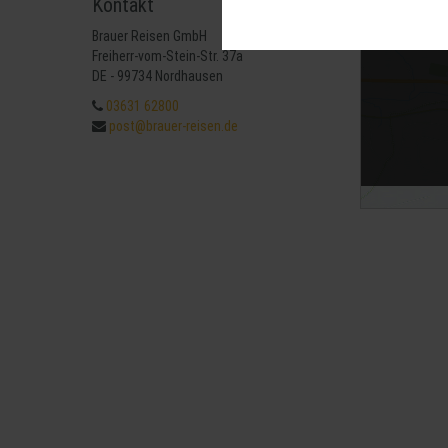
Kontakt
Diese Cookies sind für den Betrie
können wir mit dieser Art von Cook
Brauer Reisen GmbH
erneuten Besuch unserer Seite schn
Mit 
Freiherr-vom-Stein-Str. 37a
Statistik
DE - 99734 Nordhausen
Um unser Angebot und unsere Websei
03631 62800
können wir beispielsweise die Besu
post@brauer-reisen.de
nutzen hierfür Dienste von Google.
Weitere Hinweise zu der Verarbeitu
Komfort
Wir nutzen diese Cookies, um Ihnen