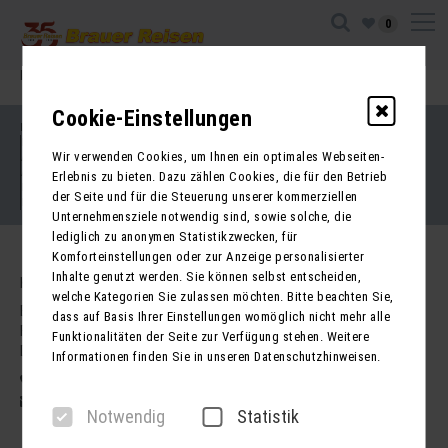
0
Ihre Sitzung ist abgelaufen. Zurück zur
Startseite
Cookie-Einstellungen
Impressum
Kontakt
Wir verwenden Cookies, um Ihnen ein optimales Webseiten-
AGB für Reisen
AGB für Mietbusse
Erlebnis zu bieten. Dazu zählen Cookies, die für den Betrieb
Datenschutz
der Seite und für die Steuerung unserer kommerziellen
Barrierefreiheitserklärung
Unternehmensziele notwendig sind, sowie solche, die
lediglich zu anonymen Statistikzwecken, für
Komforteinstellungen oder zur Anzeige personalisierter
Inhalte genutzt werden. Sie können selbst entscheiden,
Kontakt
welche Kategorien Sie zulassen möchten. Bitte beachten Sie,
Brauer Reisen GmbH
dass auf Basis Ihrer Einstellungen womöglich nicht mehr alle
Freiherr-vom-Stein-Str. 37a
Funktionalitäten der Seite zur Verfügung stehen. Weitere
DE - 99734 Nordhausen
Informationen finden Sie in unseren Datenschutzhinweisen.
03631 62800
post@brauer-reisen.de
Notwendig
Statistik