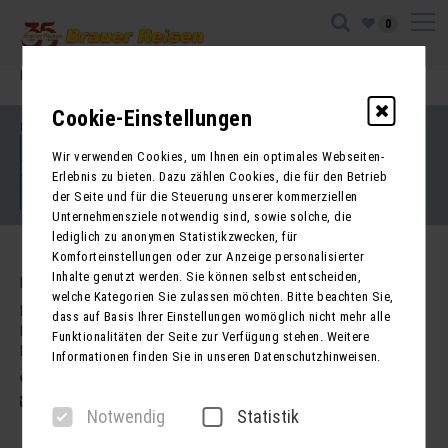
0
Ihre Sitzung ist abgelaufen. Zurück zur
Startseite
Cookie-Einstellungen
Impressum
Kontakt
Wir verwenden Cookies, um Ihnen ein optimales Webseiten-
AGB für Reisen
AGB für Mietbusse
Erlebnis zu bieten. Dazu zählen Cookies, die für den Betrieb
Datenschutz
der Seite und für die Steuerung unserer kommerziellen
Barrierefreiheitserklärung
Unternehmensziele notwendig sind, sowie solche, die
lediglich zu anonymen Statistikzwecken, für
Komforteinstellungen oder zur Anzeige personalisierter
Inhalte genutzt werden. Sie können selbst entscheiden,
Kontakt
welche Kategorien Sie zulassen möchten. Bitte beachten Sie,
Brauer Reisen GmbH
dass auf Basis Ihrer Einstellungen womöglich nicht mehr alle
Freiherr-vom-Stein-Str. 37a
Funktionalitäten der Seite zur Verfügung stehen. Weitere
DE - 99734 Nordhausen
Informationen finden Sie in unseren Datenschutzhinweisen.
03631 62800
post@brauer-reisen.de
Notwendig
Statistik