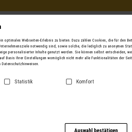
Beratung und Buchung
in Ihrem Reisebüro
n
Mo. - Fr. 9.00 - 12.00 / 13.00 - 17.00
n optimales Webseiten-Erlebnis zu bieten. Dazu zählen Cookies, die für den Betr
oder telefonisch unter:
nternehmensziele notwendig sind, sowie solche, die lediglich zu anonymen Stat
0049 (0) 3631 6280 
ige personalisierter Inhalte genutzt werden. Sie können selbst entscheiden, we
auf Basis Ihrer Einstellungen womöglich nicht mehr alle Funktionalitäten der Sei
n Datenschutzhinweisen.
ender
Bus mieten
Taxi / Zustiege
Über
Statistik
Komfort
sse
Datenschutz
Barrierefreiheitserklärung
Auswahl bestätigen