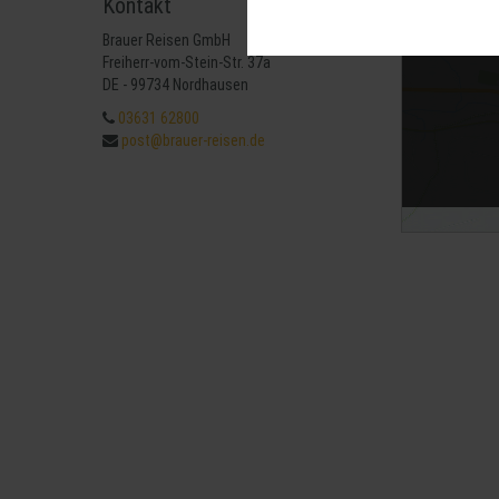
Kontakt
Diese Cookies sind für den Betrie
können wir mit dieser Art von Cook
Brauer Reisen GmbH
erneuten Besuch unserer Seite schn
Mit 
Freiherr-vom-Stein-Str. 37a
Statistik
DE - 99734 Nordhausen
Um unser Angebot und unsere Websei
03631 62800
können wir beispielsweise die Besu
post@brauer-reisen.de
nutzen hierfür Dienste von Google.
Weitere Hinweise zu der Verarbeitu
Komfort
Wir nutzen diese Cookies, um Ihnen