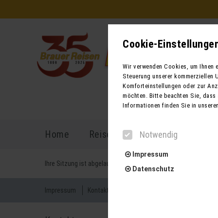
Cookie-Einstellunge
Wir verwenden Cookies, um Ihnen ei
Steuerung unserer kommerziellen U
Komforteinstellungen oder zur Anze
möchten. Bitte beachten Sie, dass 
Informationen finden Sie in unsere
Home
Reiseprogramm
Reisekal
Notwendig
Impressum
Ihre Sitzung ist abgelaufen. Zurück zur
Startseite
Datenschutz
Impressum
Kontakt
AGB für Reisen
AGB für Mietbu
Notwendig