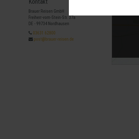
Kontakt
Diese Cookies sind für den Betrie
können wir mit dieser Art von Cook
Brauer Reisen GmbH
erneuten Besuch unserer Seite schn
Mit 
Freiherr-vom-Stein-Str. 37a
Statistik
DE - 99734 Nordhausen
Um unser Angebot und unsere Websei
03631 62800
können wir beispielsweise die Besu
post@brauer-reisen.de
nutzen hierfür Dienste von Google.
Weitere Hinweise zu der Verarbeitu
Komfort
Wir nutzen diese Cookies, um Ihnen