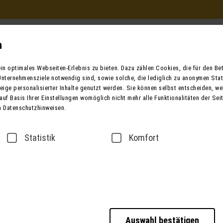
Beratung und Buchung
in Ihrem Reisebüro
n
Mo. - Fr. 9.00 - 12.00 / 13.00 - 17.00
n optimales Webseiten-Erlebnis zu bieten. Dazu zählen Cookies, die für den Betr
oder telefonisch unter:
nternehmensziele notwendig sind, sowie solche, die lediglich zu anonymen Stat
0049 (0) 3631 6280 
ige personalisierter Inhalte genutzt werden. Sie können selbst entscheiden, we
auf Basis Ihrer Einstellungen womöglich nicht mehr alle Funktionalitäten der Sei
n Datenschutzhinweisen.
ender
Bus mieten
Taxi / Zustiege
Über
Statistik
Komfort
sse
Datenschutz
Barrierefreiheitserklärung
Auswahl bestätigen