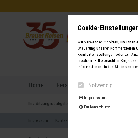
Cookie-Einstellunge
Wir verwenden Cookies, um Ihnen ei
Steuerung unserer kommerziellen U
Komforteinstellungen oder zur Anze
möchten. Bitte beachten Sie, dass 
Informationen finden Sie in unsere
Home
Reiseprogramm
Reisekal
Notwendig
Impressum
Ihre Sitzung ist abgelaufen. Zurück zur
Startseite
Datenschutz
Impressum
Kontakt
AGB für Reisen
AGB für Mietbu
Notwendig