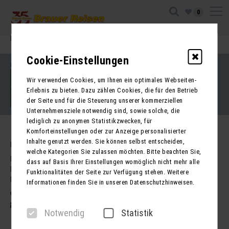
0
Ihre Sitzung ist abgelaufen. Zurück zur
Startseite
Cookie-Einstellungen
Impressum
Kontakt
Wir verwenden Cookies, um Ihnen ein optimales Webseiten-
AGB für Reisen
AGB für Mietbusse
Erlebnis zu bieten. Dazu zählen Cookies, die für den Betrieb
Datenschutz
der Seite und für die Steuerung unserer kommerziellen
Barrierefreiheitserklärung
Unternehmensziele notwendig sind, sowie solche, die
lediglich zu anonymen Statistikzwecken, für
Komforteinstellungen oder zur Anzeige personalisierter
Inhalte genutzt werden. Sie können selbst entscheiden,
Kontakt
welche Kategorien Sie zulassen möchten. Bitte beachten Sie,
Brauer Reisen GmbH
dass auf Basis Ihrer Einstellungen womöglich nicht mehr alle
Freiherr-vom-Stein-Str. 37a
Funktionalitäten der Seite zur Verfügung stehen. Weitere
DE - 99734 Nordhausen
Informationen finden Sie in unseren Datenschutzhinweisen.
03631 62800
post@brauer-reisen.de
Notwendig
Statistik