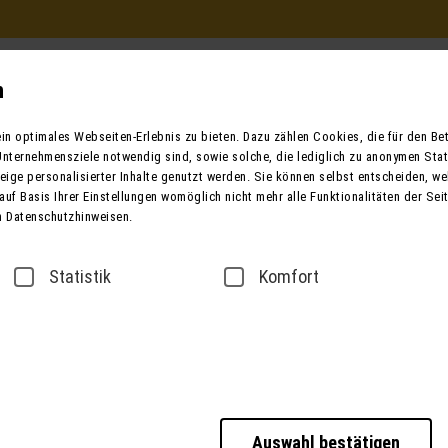
Beratung und Buchung
in Ihrem Reisebüro
n
Mo. - Fr. 9.00 - 12.00 / 13.00 - 17.00
n optimales Webseiten-Erlebnis zu bieten. Dazu zählen Cookies, die für den Betr
oder telefonisch unter:
nternehmensziele notwendig sind, sowie solche, die lediglich zu anonymen Stat
0049 (0) 3631 6280 
ige personalisierter Inhalte genutzt werden. Sie können selbst entscheiden, we
auf Basis Ihrer Einstellungen womöglich nicht mehr alle Funktionalitäten der Sei
n Datenschutzhinweisen.
ender
Bus mieten
Taxi / Zustiege
Über
Statistik
Komfort
sse
Datenschutz
Barrierefreiheitserklärung
Auswahl bestätigen