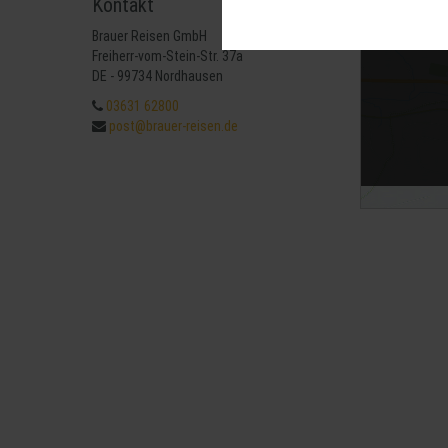
Kontakt
Diese Cookies sind für den Betrie
können wir mit dieser Art von Cook
Brauer Reisen GmbH
erneuten Besuch unserer Seite schn
Mit 
Freiherr-vom-Stein-Str. 37a
Statistik
DE - 99734 Nordhausen
Um unser Angebot und unsere Websei
03631 62800
können wir beispielsweise die Besu
post@brauer-reisen.de
nutzen hierfür Dienste von Google.
Weitere Hinweise zu der Verarbeitu
Komfort
Wir nutzen diese Cookies, um Ihnen