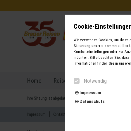
Cookie-Einstellunge
Wir verwenden Cookies, um Ihnen ei
Steuerung unserer kommerziellen U
Komforteinstellungen oder zur Anze
möchten. Bitte beachten Sie, dass 
Informationen finden Sie in unsere
Home
Reiseprogramm
Reisekal
Notwendig
Impressum
Ihre Sitzung ist abgelaufen. Zurück zur
Startseite
Datenschutz
Impressum
Kontakt
AGB für Reisen
AGB für Mietbu
Notwendig