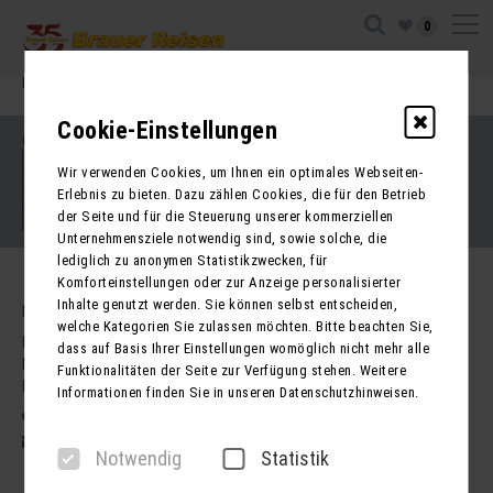
0
Ihre Sitzung ist abgelaufen. Zurück zur
Startseite
Cookie-Einstellungen
Impressum
Kontakt
Wir verwenden Cookies, um Ihnen ein optimales Webseiten-
AGB für Reisen
AGB für Mietbusse
Erlebnis zu bieten. Dazu zählen Cookies, die für den Betrieb
Datenschutz
der Seite und für die Steuerung unserer kommerziellen
Barrierefreiheitserklärung
Unternehmensziele notwendig sind, sowie solche, die
lediglich zu anonymen Statistikzwecken, für
Komforteinstellungen oder zur Anzeige personalisierter
Inhalte genutzt werden. Sie können selbst entscheiden,
Kontakt
welche Kategorien Sie zulassen möchten. Bitte beachten Sie,
Brauer Reisen GmbH
dass auf Basis Ihrer Einstellungen womöglich nicht mehr alle
Freiherr-vom-Stein-Str. 37a
Funktionalitäten der Seite zur Verfügung stehen. Weitere
DE - 99734 Nordhausen
Informationen finden Sie in unseren Datenschutzhinweisen.
03631 62800
post@brauer-reisen.de
Notwendig
Statistik