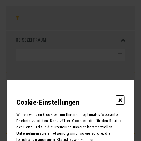
REISEZEITRAUM:
REISEDAUER
Cookie-Einstellungen
Von
1
bis
16
Tage
Wir verwenden Cookies, um Ihnen ein optimales Webseiten-
Erlebnis zu bieten. Dazu zählen Cookies, die für den Betrieb
der Seite und für die Steuerung unserer kommerziellen
Unternehmensziele notwendig sind, sowie solche, die
lediglich zu anonymen Statistikzwecken, für