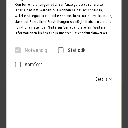
ANZAHL DER REISENDEN
Komforteinstellungen oder zur Anzeige personalisierter
Inhalte genutzt werden. Sie können selbst entscheiden,
Personen
Kinder
welche Kategorien Sie zulassen möchten. Bitte beachten Sie,
dass auf Basis Ihrer Einstellungen womöglich nicht mehr alle
Funktionalitäten der Seite zur Verfügung stehen. Weitere
Informationen finden Sie in unseren Datenschutzhinweisen.
Notwendig
Statistik
Komfort
Details
Notwendig
Diese Cookies sind für den Betrieb der Seite unbedingt
notwendig und ermöglichen beispielsweise
sicherheitsrelevante Funktionalitäten. Außerdem können wir
mit dieser Art von Cookies ebenfalls erkennen, ob Sie in
Ihrem Profil eingeloggt bleiben möchten, um Ihnen unsere
Dienste bei einem erneuten Besuch unserer Seite schneller