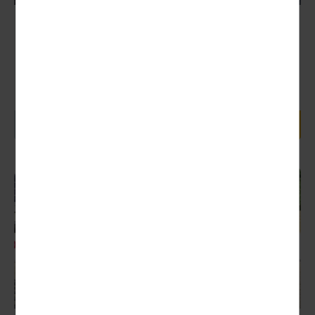
Leipziger Neuseenland
Nächster Termin:
19.08. (Tagesfahrt)
Am Vormittag Zeit zum Stadtbummel durch die Leipziger
Innenstadt. Danach sehen Sie bei einer Rundfahrt die
Wandlung vom Braunkohletagebau zum...
73,00 €
1 Tag ab