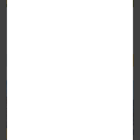
Tagesfahrt ins Blaue im August
Nächster Termin:
10.08. (Tagesfahrt)
Heute geht es in eine Geschichtsträchtige Stadt, welche
Ihnnen bei einer Stadtführung näher gebracht wird.
Anschließend geht es gemütlich Mittagessen,...
109,00 €
1 Tag ab
Deutschland