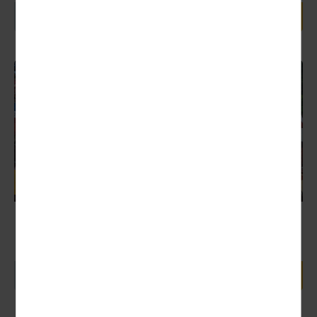
Rumänien
Karpatenzauber & Donauwellen
Nächster Termin:
28.09. - 07.10.2026 (10 Tage)
1.430,00 €
10 Tage ab