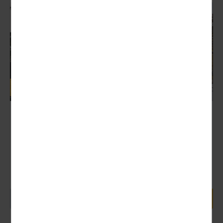
Deutschland
Weihnachtszauber auf Schloß
Bückeburg
Nächster Termin:
26.11. (Tagesfahrt)
Fürst Alexander zu Schaumburg-Lippe öffnet wieder sein
festlich dekoriertes Schloss für die Besucher und lädt
zum mehrtägigen Weihnachtszauber ein. Schloss...
70,00 €
1 Tag ab