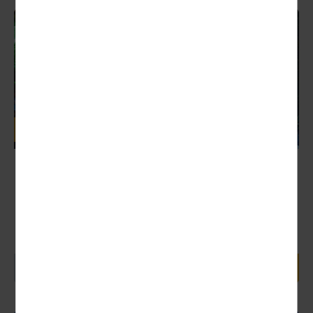
Deutschland
Braunschweig
Nächster Termin:
01.12. (Tagesfahrt)
Die Geschichte des Weihnachtsmarktes in der Löwenstadt
reicht zurück bis in das Jahr 1505. Rund um den Dom und
auf...
42,00 €
1 Tag ab