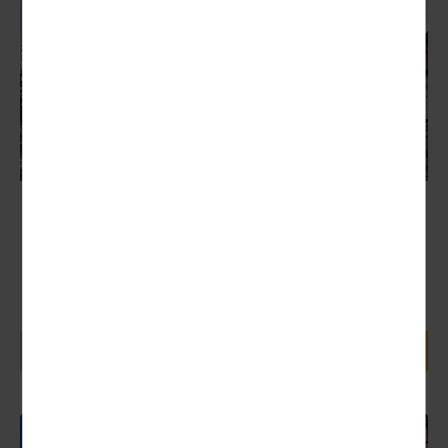
Erfurt
Nächster Termin:
03.12. (Tagesfahrt)
Das einzigartige Ensemble aus Mariendom und
Severikirche bildet die ideale Kulisse für den Erfurter
Weihnachtsmarkt. Vom Domplatz über den Fischmarkt...
35,00 €
1 Tag ab