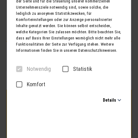
der Seite und für die Steuerung unserer kommerziellen
ANZAHL DER REISENDEN
Unternehmensziele notwendig sind, sowie solche, die
lediglich zu anonymen Statistikzwecken, für
Personen
Kinder
Komforteinstellungen oder zur Anzeige personalisierter
Inhalte genutzt werden. Sie können selbst entscheiden,
welche Kategorien Sie zulassen möchten. Bitte beachten Sie,
dass auf Basis Ihrer Einstellungen womöglich nicht mehr alle
Funktionalitäten der Seite zur Verfügung stehen. Weitere
Informationen finden Sie in unseren Datenschutzhinweisen.
Notwendig
Statistik
Komfort
Details
Notwendig
Diese Cookies sind für den Betrieb der Seite unbedingt
notwendig und ermöglichen beispielsweise
sicherheitsrelevante Funktionalitäten. Außerdem können wir
mit dieser Art von Cookies ebenfalls erkennen, ob Sie in