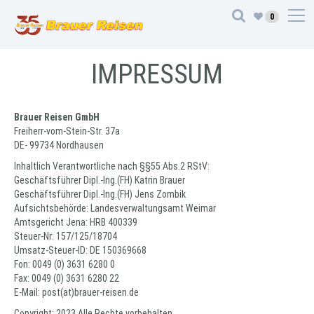
0
IMPRESSUM
Brauer Reisen GmbH
Freiherr-vom-Stein-Str. 37a
DE- 99734 Nordhausen
Inhaltlich Verantwortliche nach §§55 Abs.2 RStV:
Geschäftsführer Dipl.-Ing.(FH) Katrin Brauer
Geschäftsführer Dipl.-Ing.(FH) Jens Zombik
Aufsichtsbehörde: Landesverwaltungsamt Weimar
Amtsgericht Jena: HRB 400339
Steuer-Nr: 157/125/18704
Umsatz-Steuer-ID: DE 150369668
Fon: 0049 (0) 3631 6280 0
Fax: 0049 (0) 3631 6280 22
E-Mail: post(at)brauer-reisen.de
Copyright: 2023 Alle Rechte vorbehalten.