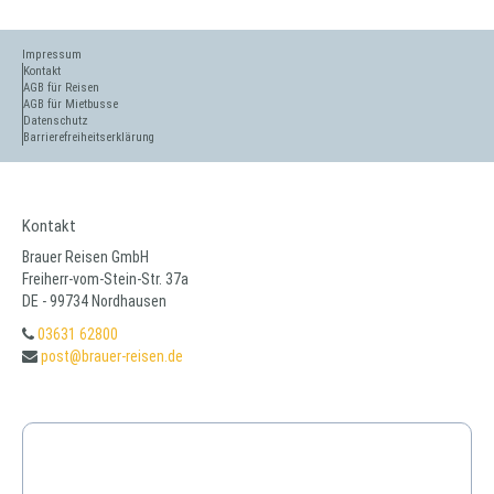
Impressum
Kontakt
AGB für Reisen
AGB für Mietbusse
Datenschutz
Barrierefreiheitserklärung
Kontakt
Brauer Reisen GmbH
Freiherr-vom-Stein-Str. 37a
DE - 99734 Nordhausen
03631 62800
post@brauer-reisen.de