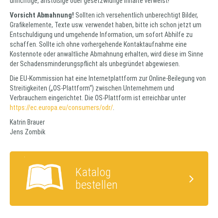
unrichtige, anstößige oder gesetzwidrige Inhalte verweist!
Vorsicht Abmahnung!
Sollten ich versehentlich unberechtigt Bilder,
Grafikelemente, Texte usw. verwendet haben, bitte ich schon jetzt um
Entschuldigung und umgehende Information, um sofort Abhilfe zu
schaffen. Sollte ich ohne vorhergehende Kontaktaufnahme eine
Kostennote oder anwaltliche Abmahnung erhalten, wird diese im Sinne
der Schadensminderungspflicht als unbegründet abgewiesen.
Die EU-Kommission hat eine Internetplattform zur Online-Beilegung von
Streitigkeiten („OS-Plattform“) zwischen Unternehmern und
Verbrauchern eingerichtet. Die OS-Plattform ist erreichbar unter
https://ec.europa.eu/consumers/odr/
.
Katrin Brauer
Jens Zombik
Katalog
bestellen