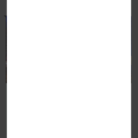
Südschweden im Lichterglanz
Nächster Termin: 11.11. - 14.11.2026
513,00 €
P.P AB