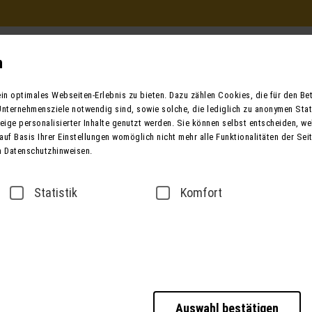
Beratung und Buchung
in Ihrem Reisebüro
n
Mo. - Fr. 9.00 - 12.00 / 13.00 - 17.00
n optimales Webseiten-Erlebnis zu bieten. Dazu zählen Cookies, die für den Betr
oder telefonisch unter:
nternehmensziele notwendig sind, sowie solche, die lediglich zu anonymen Stat
0049 (0) 3631 6280 
ige personalisierter Inhalte genutzt werden. Sie können selbst entscheiden, we
auf Basis Ihrer Einstellungen womöglich nicht mehr alle Funktionalitäten der Sei
n Datenschutzhinweisen.
ender
Bus mieten
Taxi / Zustiege
Über
Statistik
Komfort
sse
Datenschutz
Barrierefreiheitserklärung
Auswahl bestätigen