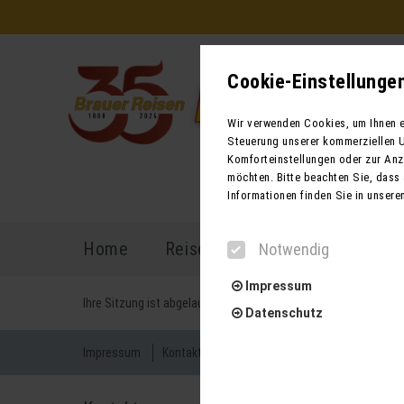
Cookie-Einstellunge
Wir verwenden Cookies, um Ihnen ei
Steuerung unserer kommerziellen U
Komforteinstellungen oder zur Anze
möchten. Bitte beachten Sie, dass 
Informationen finden Sie in unsere
Home
Reiseprogramm
Reisekal
Notwendig
Impressum
Ihre Sitzung ist abgelaufen. Zurück zur
Startseite
Datenschutz
Impressum
Kontakt
AGB für Reisen
AGB für Mietbu
Notwendig