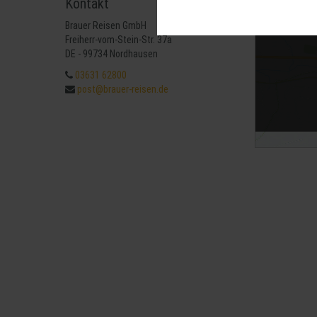
Kontakt
Diese Cookies sind für den Betrie
können wir mit dieser Art von Cook
Brauer Reisen GmbH
erneuten Besuch unserer Seite schn
Mit 
Freiherr-vom-Stein-Str. 37a
Statistik
DE - 99734 Nordhausen
Um unser Angebot und unsere Websei
03631 62800
können wir beispielsweise die Besu
post@brauer-reisen.de
nutzen hierfür Dienste von Google.
Weitere Hinweise zu der Verarbeitu
Komfort
Wir nutzen diese Cookies, um Ihnen