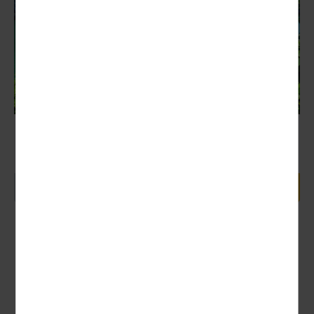
Vietnam
Nächster Termin:
31.03. - 15.04.2027 (16 Tage)
4.125,00 €
16 Tage ab
1