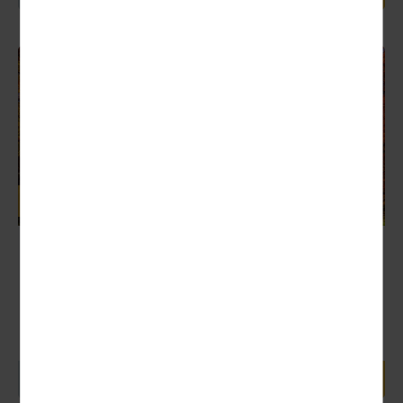
Deutschland
Tagesfahrt ins Blaueim Oktober
Nächster Termin:
29.10. (Tagesfahrt)
Unternehmen Sie einen schönen Ausflug und genießen
einen Tag mit Überraschungen! Eine Ausstellung der
anderen Art erleben Sie hautnah. Am...
92,00 €
1 Tag ab