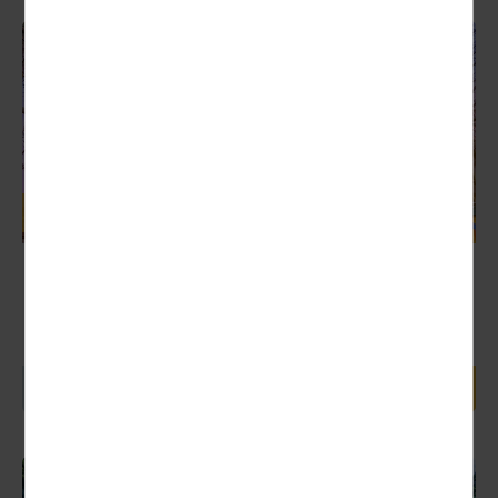
Frankreich
Weihnachtliches Paris & Loire
Schlösser
Nächster Termin:
11.12. - 14.12.2026 (4 Tage)
615,00 €
4 Tage ab