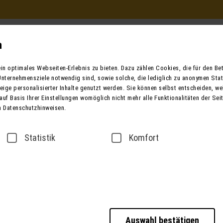
Beratung und Buchung
in Ihrem Reisebüro
n
Mo. - Fr. 9.00 - 12.00 / 13.00 - 17.00
n optimales Webseiten-Erlebnis zu bieten. Dazu zählen Cookies, die für den Betr
oder telefonisch unter:
nternehmensziele notwendig sind, sowie solche, die lediglich zu anonymen Stat
0049 (0) 3631 6280 
ige personalisierter Inhalte genutzt werden. Sie können selbst entscheiden, we
auf Basis Ihrer Einstellungen womöglich nicht mehr alle Funktionalitäten der Sei
n Datenschutzhinweisen.
ender
Bus mieten
Taxi / Zustiege
Über
Statistik
Komfort
ONTAKT
Auswahl bestätigen