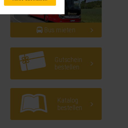
vante Funktionalitäten. Außerdem
hnen unsere Dienste bei einem
 Analysen. Mithilfe dieser Cookies
Bus mieten
d unsere Inhalte optimieren. Wir
ebsite erfassten Daten, kommen.
Gutschein
bestellen
Katalog
bestellen