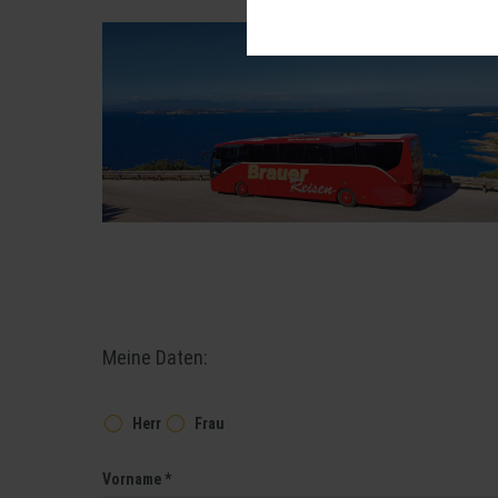
Diese Cookies sind für den Betrie
können wir mit dieser Art von Cook
erneuten Besuch unserer Seite schn
Statistik
Um unser Angebot und unsere Websei
können wir beispielsweise die Besu
nutzen hierfür Dienste von Google.
Weitere Hinweise zu der Verarbeitu
Komfort
Wir nutzen diese Cookies, um Ihnen
Meine Daten:
Herr
Frau
Vorname *