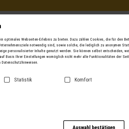
Beratung und Buchung
in Ihrem Reisebüro
n
Mo. - Fr. 9.00 - 12.00 / 13.00 - 17.00
n optimales Webseiten-Erlebnis zu bieten. Dazu zählen Cookies, die für den Betr
oder telefonisch unter:
nternehmensziele notwendig sind, sowie solche, die lediglich zu anonymen Stat
0049 (0) 3631 6280 
ige personalisierter Inhalte genutzt werden. Sie können selbst entscheiden, we
auf Basis Ihrer Einstellungen womöglich nicht mehr alle Funktionalitäten der Sei
n Datenschutzhinweisen.
ender
Bus mieten
Taxi / Zustiege
Über
Statistik
Komfort
Winterkata
Entdecken Sie ganz 
bis Frühjahr 2027“, l
Auswahl bestätigen