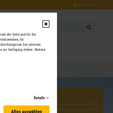
0
Merkliste
ieb der Seite und für die
istikzwecken, für
0
lche Kategorien Sie zulassen
te zur Verfügung stehen. Weitere
 uns
Kontakt
log 2026/2027
Details
bequem online alle Reisen aus unserem Winterkatalog „Herbst 2026
assen Sie sich inspirieren und stöbern Sie durch vielfältige Angebote
Alles auswählen