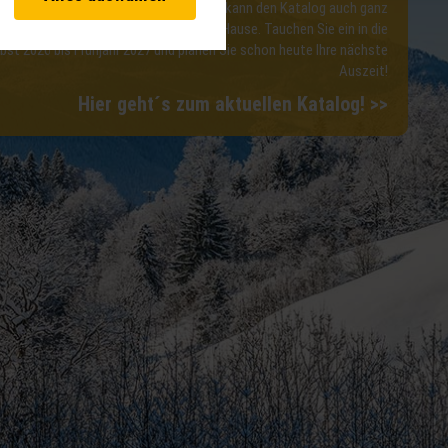
vante Funktionalitäten. Außerdem
che Reiseerlebnisse. Wer lieber blättert, kann den Katalog auch ganz
hnen unsere Dienste bei einem
 – kostenfrei und direkt zu Ihnen nach Hause. Tauchen Sie ein in die
bst 2026 bis Frühjahr 2027 und planen Sie schon heute Ihre nächste
Auszeit!
 Analysen. Mithilfe dieser Cookies
Hier geht´s zum aktuellen Katalog! >>
d unsere Inhalte optimieren. Wir
ebsite erfassten Daten, kommen.