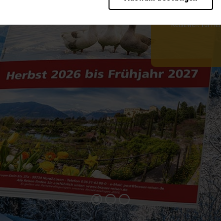
b der Seite unbedingt notwendig und ermöglichen beispielsweise sicherheitsrele
für unvergessli
ies ebenfalls erkennen, ob Sie in Ihrem Profil eingeloggt bleiben möchten, um I
einfach bestellen
eller zur Verfügung zu stellen.
Reisewelt für Her
te weiter zu verbessern, erfassen wir anonymisierte Daten für Statistiken und
cherzahlen und den Effekt bestimmter Seiten unseres Web-Auftritts ermitteln un
 Durch diese Dienste kann es zu einer Drittlands Übermittlung, der auf unsere W
ng Ihrer Daten finden Sie in unseren
Datenschutzhinweisen
.
 die Bedienung der Seite zu erleichtern.