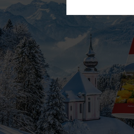
Diese Cookies sind für den Betrie
können wir mit dieser Art von Cook
erneuten Besuch unserer Seite schn
Statistik
Um unser Angebot und unsere Websei
können wir beispielsweise die Besu
nutzen hierfür Dienste von Google.
Weitere Hinweise zu der Verarbeitu
Komfort
Wir nutzen diese Cookies, um Ihnen