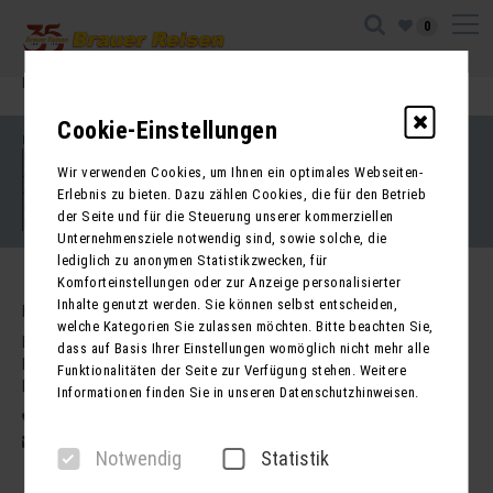
0
Ihre Sitzung ist abgelaufen. Zurück zur
Startseite
Cookie-Einstellungen
Impressum
Kontakt
Wir verwenden Cookies, um Ihnen ein optimales Webseiten-
AGB für Reisen
AGB für Mietbusse
Erlebnis zu bieten. Dazu zählen Cookies, die für den Betrieb
Datenschutz
der Seite und für die Steuerung unserer kommerziellen
Barrierefreiheitserklärung
Unternehmensziele notwendig sind, sowie solche, die
lediglich zu anonymen Statistikzwecken, für
Komforteinstellungen oder zur Anzeige personalisierter
Inhalte genutzt werden. Sie können selbst entscheiden,
Kontakt
welche Kategorien Sie zulassen möchten. Bitte beachten Sie,
Brauer Reisen GmbH
dass auf Basis Ihrer Einstellungen womöglich nicht mehr alle
Freiherr-vom-Stein-Str. 37a
Funktionalitäten der Seite zur Verfügung stehen. Weitere
DE - 99734 Nordhausen
Informationen finden Sie in unseren Datenschutzhinweisen.
03631 62800
post@brauer-reisen.de
Notwendig
Statistik