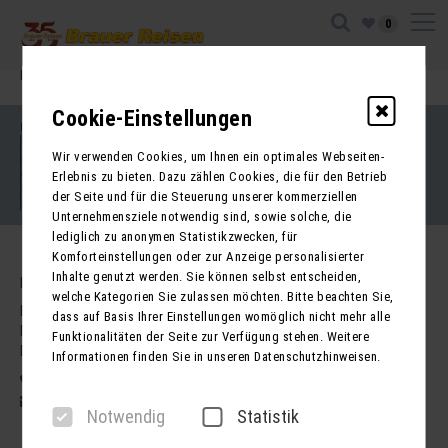
0
Ihre Sitzung ist abgelaufen. Zurück zur
Startseite
Cookie-Einstellungen
Impressum
Kontakt
Wir verwenden Cookies, um Ihnen ein optimales Webseiten-
AGB für Reisen
AGB für Mietbusse
Erlebnis zu bieten. Dazu zählen Cookies, die für den Betrieb
Datenschutz
der Seite und für die Steuerung unserer kommerziellen
Barrierefreiheitserklärung
Unternehmensziele notwendig sind, sowie solche, die
lediglich zu anonymen Statistikzwecken, für
Komforteinstellungen oder zur Anzeige personalisierter
Inhalte genutzt werden. Sie können selbst entscheiden,
Kontakt
welche Kategorien Sie zulassen möchten. Bitte beachten Sie,
Brauer Reisen GmbH
dass auf Basis Ihrer Einstellungen womöglich nicht mehr alle
Freiherr-vom-Stein-Str. 37a
Funktionalitäten der Seite zur Verfügung stehen. Weitere
DE - 99734 Nordhausen
Informationen finden Sie in unseren Datenschutzhinweisen.
03631 62800
post@brauer-reisen.de
Notwendig
Statistik