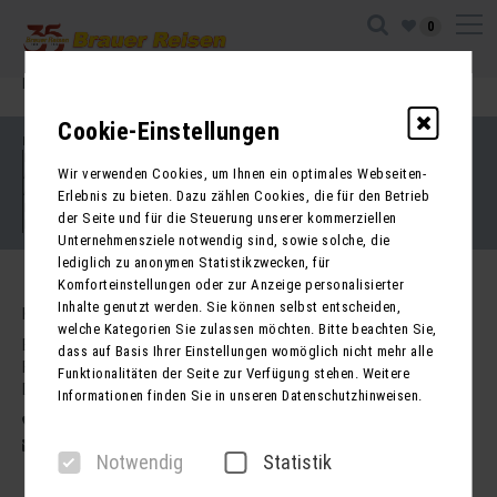
0
Ihre Sitzung ist abgelaufen. Zurück zur
Startseite
Cookie-Einstellungen
Impressum
Kontakt
Wir verwenden Cookies, um Ihnen ein optimales Webseiten-
AGB für Reisen
AGB für Mietbusse
Erlebnis zu bieten. Dazu zählen Cookies, die für den Betrieb
Datenschutz
der Seite und für die Steuerung unserer kommerziellen
Barrierefreiheitserklärung
Unternehmensziele notwendig sind, sowie solche, die
lediglich zu anonymen Statistikzwecken, für
Komforteinstellungen oder zur Anzeige personalisierter
Inhalte genutzt werden. Sie können selbst entscheiden,
Kontakt
welche Kategorien Sie zulassen möchten. Bitte beachten Sie,
Brauer Reisen GmbH
dass auf Basis Ihrer Einstellungen womöglich nicht mehr alle
Freiherr-vom-Stein-Str. 37a
Funktionalitäten der Seite zur Verfügung stehen. Weitere
DE - 99734 Nordhausen
Informationen finden Sie in unseren Datenschutzhinweisen.
03631 62800
post@brauer-reisen.de
Notwendig
Statistik