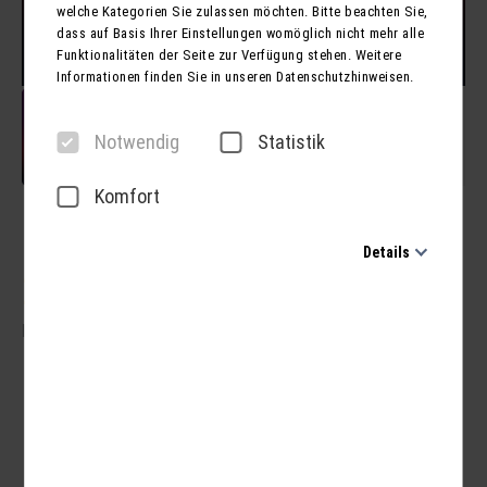
welche Kategorien Sie zulassen möchten. Bitte beachten Sie,
dass auf Basis Ihrer Einstellungen womöglich nicht mehr alle
Funktionalitäten der Seite zur Verfügung stehen. Weitere
Informationen finden Sie in unseren Datenschutzhinweisen.
Notwendig
Statistik
Komfort
"Wahnsinn - Die Show"
Details
2026 in Erfurt
Notwendig
Diese Cookies sind für den Betrieb der Seite unbedingt
Nächster Termin:
06.11. - 06.11.2026 (Tagesfahrt)
notwendig und ermöglichen beispielsweise
sicherheitsrelevante Funktionalitäten. Außerdem können wir
Busfahrt
mit dieser Art von Cookies ebenfalls erkennen, ob Sie in
Eintrittskarte Sitzplatz PK2
Ihrem Profil eingeloggt bleiben möchten, um Ihnen unsere
Dienste bei einem erneuten Besuch unserer Seite schneller
zur Verfügung zu stellen.
Statistik