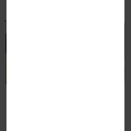
UNSERE EMPFEHLUNGEN
Leipzig - der Erlebnis-Zoo
Neugierig geworden durch "Elefant, Tiger & Co"? Schauen Sie
nun selbst bei den Giraffen und Zebras der Kiwara-Savanne,
den Affen...
Nächster Termin: 09.10. - 09.10.2026