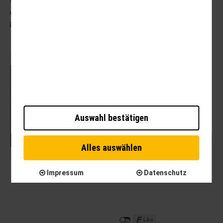
03631 62800
post@brauer-reisen.de
Mit dem Laden der Karte akzeptieren Sie die
Datenschutzerklärung von Google.
Mehr erfahren
Auswahl bestätigen
Karte laden
Alles auswählen
Impressum
Datenschutz
Like