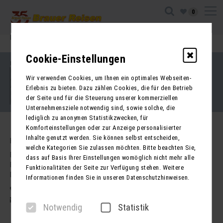
0
Ihre Sitzung ist abgelaufen. Zurück zur
Startseite
Cookie-Einstellungen
Impressum
Kontakt
Wir verwenden Cookies, um Ihnen ein optimales Webseiten-
AGB für Reisen
AGB für Mietbusse
Erlebnis zu bieten. Dazu zählen Cookies, die für den Betrieb
Datenschutz
der Seite und für die Steuerung unserer kommerziellen
Barrierefreiheitserklärung
Unternehmensziele notwendig sind, sowie solche, die
lediglich zu anonymen Statistikzwecken, für
Komforteinstellungen oder zur Anzeige personalisierter
Inhalte genutzt werden. Sie können selbst entscheiden,
Kontakt
welche Kategorien Sie zulassen möchten. Bitte beachten Sie,
Brauer Reisen GmbH
dass auf Basis Ihrer Einstellungen womöglich nicht mehr alle
Freiherr-vom-Stein-Str. 37a
Funktionalitäten der Seite zur Verfügung stehen. Weitere
DE - 99734 Nordhausen
Informationen finden Sie in unseren Datenschutzhinweisen.
03631 62800
post@brauer-reisen.de
Notwendig
Statistik