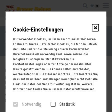
0
Ihre Sitzung ist abgelaufen. Zurück zur
Startseite
Cookie-Einstellungen
Impressum
Kontakt
Wir verwenden Cookies, um Ihnen ein optimales Webseiten-
AGB für Reisen
AGB für Mietbusse
Erlebnis zu bieten. Dazu zählen Cookies, die für den Betrieb
Datenschutz
der Seite und für die Steuerung unserer kommerziellen
Barrierefreiheitserklärung
Unternehmensziele notwendig sind, sowie solche, die
lediglich zu anonymen Statistikzwecken, für
Komforteinstellungen oder zur Anzeige personalisierter
Inhalte genutzt werden. Sie können selbst entscheiden,
Kontakt
welche Kategorien Sie zulassen möchten. Bitte beachten Sie,
Brauer Reisen GmbH
dass auf Basis Ihrer Einstellungen womöglich nicht mehr alle
Freiherr-vom-Stein-Str. 37a
Funktionalitäten der Seite zur Verfügung stehen. Weitere
DE - 99734 Nordhausen
Informationen finden Sie in unseren Datenschutzhinweisen.
03631 62800
post@brauer-reisen.de
Notwendig
Statistik