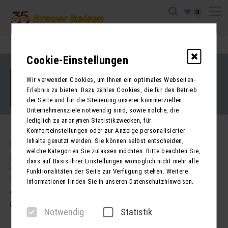
0
Ihre Sitzung ist abgelaufen. Zurück zur
Startseite
Cookie-Einstellungen
Impressum
Kontakt
Wir verwenden Cookies, um Ihnen ein optimales Webseiten-
AGB für Reisen
AGB für Mietbusse
Erlebnis zu bieten. Dazu zählen Cookies, die für den Betrieb
Datenschutz
der Seite und für die Steuerung unserer kommerziellen
Barrierefreiheitserklärung
Unternehmensziele notwendig sind, sowie solche, die
lediglich zu anonymen Statistikzwecken, für
Komforteinstellungen oder zur Anzeige personalisierter
Inhalte genutzt werden. Sie können selbst entscheiden,
Kontakt
welche Kategorien Sie zulassen möchten. Bitte beachten Sie,
Brauer Reisen GmbH
dass auf Basis Ihrer Einstellungen womöglich nicht mehr alle
Freiherr-vom-Stein-Str. 37a
Funktionalitäten der Seite zur Verfügung stehen. Weitere
DE - 99734 Nordhausen
Informationen finden Sie in unseren Datenschutzhinweisen.
03631 62800
post@brauer-reisen.de
Notwendig
Statistik