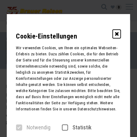
0
Ihre Sitzung ist abgelaufen. Zurück zur
Startseite
Cookie-Einstellungen
Impressum
Kontakt
Wir verwenden Cookies, um Ihnen ein optimales Webseiten-
AGB für Reisen
AGB für Mietbusse
Erlebnis zu bieten. Dazu zählen Cookies, die für den Betrieb
Datenschutz
der Seite und für die Steuerung unserer kommerziellen
Barrierefreiheitserklärung
Unternehmensziele notwendig sind, sowie solche, die
lediglich zu anonymen Statistikzwecken, für
Komforteinstellungen oder zur Anzeige personalisierter
Inhalte genutzt werden. Sie können selbst entscheiden,
Kontakt
welche Kategorien Sie zulassen möchten. Bitte beachten Sie,
Brauer Reisen GmbH
dass auf Basis Ihrer Einstellungen womöglich nicht mehr alle
Freiherr-vom-Stein-Str. 37a
Funktionalitäten der Seite zur Verfügung stehen. Weitere
DE - 99734 Nordhausen
Informationen finden Sie in unseren Datenschutzhinweisen.
03631 62800
post@brauer-reisen.de
Notwendig
Statistik