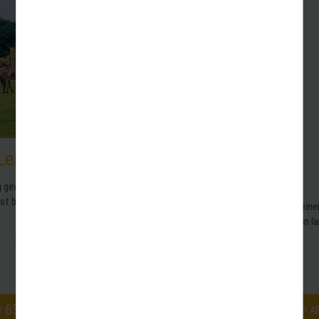
nis-Zoo
Potsdam Sansso
Havelschifffah
 & Co"? Schauen Sie
er Kiwara-Savanne,
Mit seinen vielen Schlössern und Gärten i
schon lange ein beliebtes Reiseziel. Bei e
erkunden Sie...
10.2026
Nächster Termin: 28.08. - 28.
1 weiterer Termin
78,00 €
P.P AB