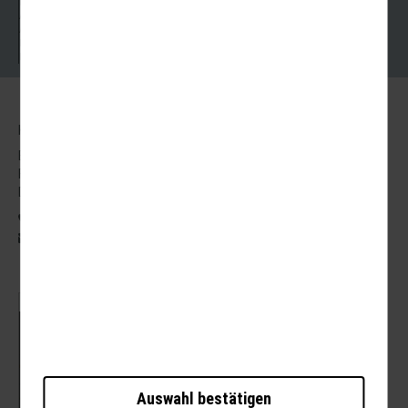
Kontakt
AGB für Reisen
AGB für Mietbusse
Datenschutz
Barrierefreiheitserklärung
Kontakt
Brauer Reisen GmbH
Freiherr-vom-Stein-Str. 37a
DE - 99734 Nordhausen
03631 62800
post@brauer-reisen.de
Mit dem Laden der Karte akzeptieren Sie die
Datenschutzerklärung von Google.
Mehr erfahren
Auswahl bestätigen