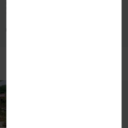
Bildnachweis: © kameraauge - Fotolia, © Gabriele Rohde - Fotolia, © Ulrich Müller -
Fotolia, © Sina Ettmer - stock.adobe.com, © xmyrxn - Fotolia, © mirubi -
stock.adobe.com, © dudlajzov - stock.adobe.com
Kein Haustür-Transfer.
UNSERE EMPFEHLUNGEN