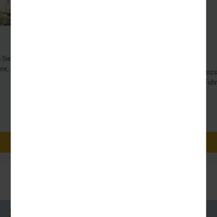
Potsdam Sanssouci
Havelschifffahrt
Mit seinen vielen Schlössern und Gärten ist die Residenzstadt
schon lange ein beliebtes Reiseziel. Bei einer kurzen Führung
erkunden Sie...
Nächster Termin: 28.08. - 28.08.2026
1 weiterer Termin
78,00 €
P.P AB
Impressum