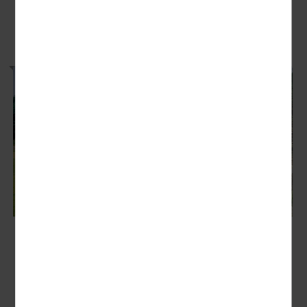
UNSERE EMPFEHLUNGEN
Leipzig - der Erlebnis-Zoo
Neugierig geworden durch "Elefant, Tiger & Co"? Schauen Sie
nun selbst bei den Giraffen und Zebras der Kiwara-Savanne,
den Affen...