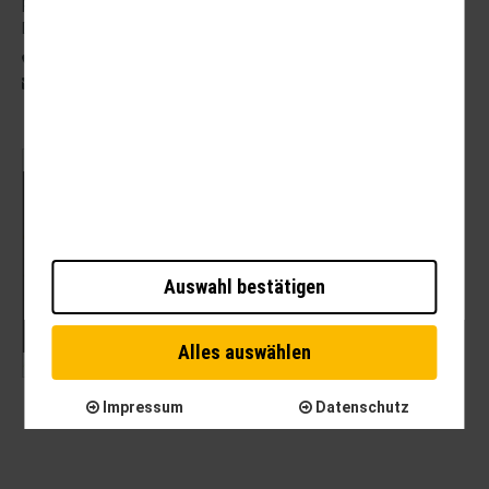
Freiherr-vom-Stein-Str. 37a
DE - 99734 Nordhausen
03631 62800
post@brauer-reisen.de
Mit dem Laden der Karte akzeptieren Sie die
Datenschutzerklärung von Google.
Mehr erfahren
Auswahl bestätigen
Karte laden
Alles auswählen
Impressum
Datenschutz