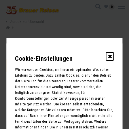
0
Zurück zur Übersicht
Cookie-Einstellungen
JETZT ANFRAGEN
Wir verwenden Cookies, um Ihnen ein optimales Webseiten-
Erlebnis zu bieten. Dazu zählen Cookies, die für den Betrieb
der Seite und für die Steuerung unserer kommerziellen
Unternehmensziele notwendig sind, sowie solche, die
lediglich zu anonymen Statistikzwecken, für
Komforteinstellungen oder zur Anzeige personalisierter
Inhalte genutzt werden. Sie können selbst entscheiden,
welche Kategorien Sie zulassen möchten. Bitte beachten Sie,
dass auf Basis Ihrer Einstellungen womöglich nicht mehr alle
Funktionalitäten der Seite zur Verfügung stehen. Weitere
Informationen finden Sie in unseren Datenschutzhinweisen.