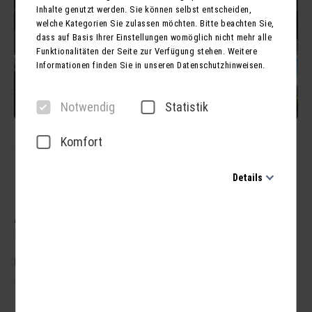
Inhalte genutzt werden. Sie können selbst entscheiden,
welche Kategorien Sie zulassen möchten. Bitte beachten Sie,
dass auf Basis Ihrer Einstellungen womöglich nicht mehr alle
Funktionalitäten der Seite zur Verfügung stehen. Weitere
Informationen finden Sie in unseren Datenschutzhinweisen.
Notwendig
Statistik
Komfort
Von der Elbequelle bis
zur Moldau
Details
Notwendig
Attraktives und abwechslungsreiches
Diese Cookies sind für den Betrieb der Seite unbedingt
Radprogramm
notwendig und ermöglichen beispielsweise
sicherheitsrelevante Funktionalitäten. Außerdem können wir
Nächster Termin:
30.08. - 04.09.2026 (6 Tage)
mit dieser Art von Cookies ebenfalls erkennen, ob Sie in
Ihrem Profil eingeloggt bleiben möchten, um Ihnen unsere
1 weiterer Termin
Dienste bei einem erneuten Besuch unserer Seite schneller
zur Verfügung zu stellen.
Fahrt im modernen Reisebus