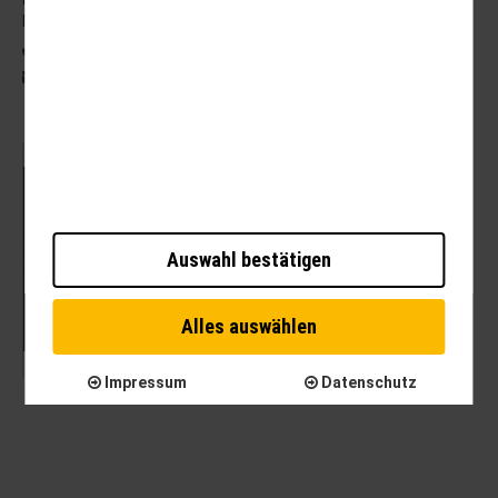
DE - 99734 Nordhausen
03631 62800
post@brauer-reisen.de
Mit dem Laden der Karte akzeptieren Sie die
Datenschutzerklärung von Google.
Auswahl bestätigen
Mehr erfahren
Karte laden
Alles auswählen
Impressum
Datenschutz