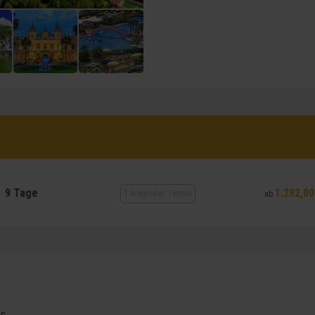
9 Tage
1.292,00
1 möglicher Termin
ab
es