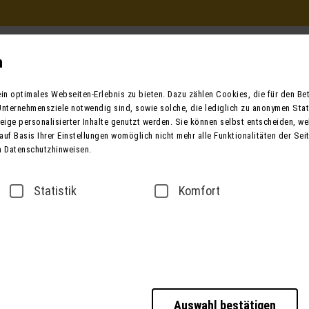
Beratung und Buchung
in Ihrem Reisebüro
n
Mo. - Fr. 9.00 - 12.00 / 13.00 - 17.00
n optimales Webseiten-Erlebnis zu bieten. Dazu zählen Cookies, die für den Betr
oder telefonisch unter:
nternehmensziele notwendig sind, sowie solche, die lediglich zu anonymen Stat
0049 (0) 3631 6280 
ige personalisierter Inhalte genutzt werden. Sie können selbst entscheiden, we
auf Basis Ihrer Einstellungen womöglich nicht mehr alle Funktionalitäten der Sei
n Datenschutzhinweisen.
ender
Bus mieten
Taxi / Zustiege
Über
Statistik
Komfort
Cote d'Azur a
Auswahl bestätigen