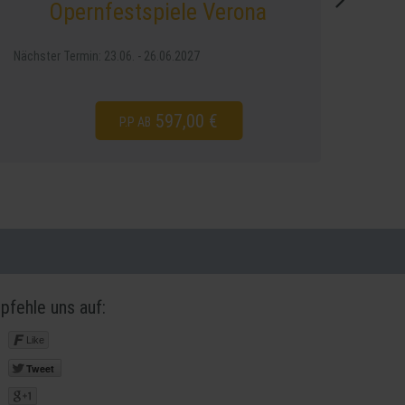
Zitronenblüte bei Capris
Fischern
Nächster Termin: 25.03. - 03.04.2027
1.780,00 €
P.P AB
pfehle uns auf:
Like
Tweet