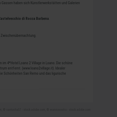
en Gassen haben sich Künstlerwerkstätten und Galerien
Castelvecchio di Rocca Barbena
.
ur Zwischenübernachtung.
n im 4*Hotel Loano 2 Village in Loano. Die schöne
rum entfernt. (www.loano2village.it). Idealer
die Schönheiten San Remo und das ligurische
be.com, © santosha57 - stock.adobe.com, © evannovostro - stock.adobe.com