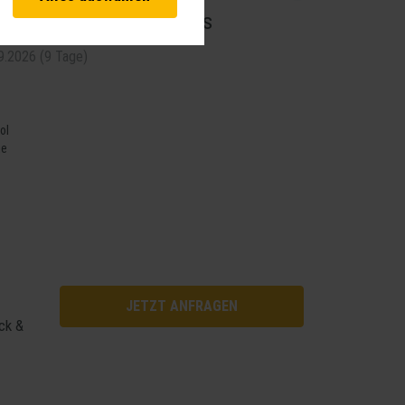
vante Funktionalitäten. Außerdem
iviera - Monaco & Cannes
hnen unsere Dienste bei einem
09.2026 (9 Tage)
 Analysen. Mithilfe dieser Cookies
d unsere Inhalte optimieren. Wir
ebsite erfassten Daten, kommen.
ol
ge
JETZT ANFRAGEN
ck &