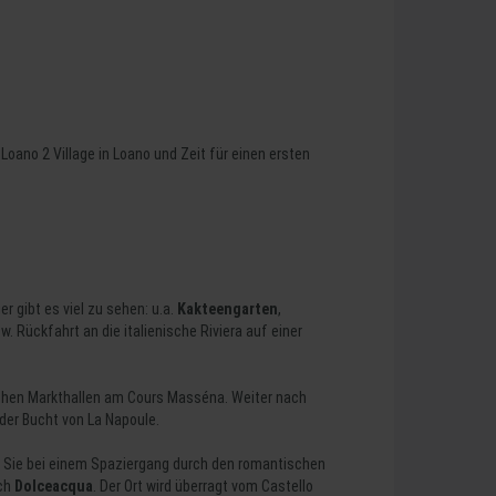
oano 2 Village in Loano und Zeit für einen ersten
ier gibt es viel zu sehen: u.a.
Kakteengarten
,
 Rückfahrt an die italienische Riviera auf einer
schen Markthallen am Cours Masséna. Weiter nach
der Bucht von La Napoule.
ken Sie bei einem Spaziergang durch den romantischen
ach
Dolceacqua
. Der Ort wird überragt vom Castello