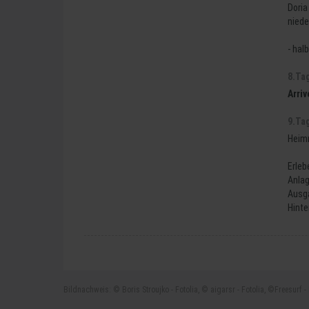
Doria
niede
- hal
8
.Ta
Arriv
9
.Ta
Heimr
Erleb
Anlag
Ausga
Hinte
Bildnachweis: © Boris Stroujko - Fotolia, © aigarsr - Fotolia, ©Freesurf