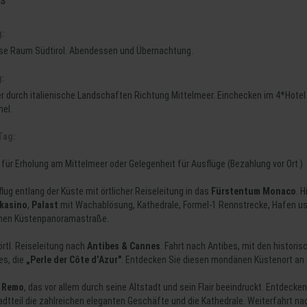
g:
se Raum Südtirol. Abendessen und Übernachtung.
g:
r durch italienische Landschaften Richtung Mittelmeer. Einchecken im 4*Hotel L
el.
Tag:
t für Erholung am Mittelmeer oder Gelegenheit für Ausflüge (Bezahlung vor Ort.)
flug entlang der Küste mit örtlicher Reiseleitung in das
Fürstentum Monaco
. H
lkasino
,
Palast
mit Wachablösung, Kathedrale, Formel-1 Rennstrecke, Hafen usw.
nen Küstenpanoramastraße.
 örtl. Reiseleitung nach
Antibes
& Cannes
.
Fahrt nach Antibes, mit den histori
es, die
„Perle der Côte d’Azur"
. Entdecken Sie diesen mondänen Küstenort
an 
 Remo
, das vor allem durch seine Altstadt und sein Flair beeindruckt. Entdec
adtteil die zahlreichen eleganten Geschäfte und die Kathedrale. Weiterfahrt n