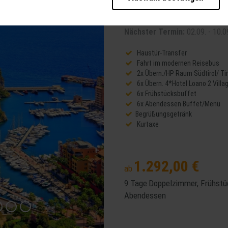
b der Seite unbedingt notwendig und ermöglichen beispielsweise sicherheitsrele
Italienische Blumenr
ies ebenfalls erkennen, ob Sie in Ihrem Profil eingeloggt bleiben möchten, um I
eller zur Verfügung zu stellen.
Nächster Termin:
02.09. - 10.
te weiter zu verbessern, erfassen wir anonymisierte Daten für Statistiken und
Haustür-Transfer
cherzahlen und den Effekt bestimmter Seiten unseres Web-Auftritts ermitteln un
Fahrt im modernen Reisebus
 Durch diese Dienste kann es zu einer Drittlands Übermittlung, der auf unsere W
2x Übern./HP Raum Südtirol/ Tir
ng Ihrer Daten finden Sie in unseren
Datenschutzhinweisen
.
6x Übern. 4*Hotel Loano 2 Villa
6x Frühstücksbuffet
 die Bedienung der Seite zu erleichtern.
6x Abendessen Buffet/Menü
Begrüßungsgetränk
Kurtaxe
1.292,00 €
ab
9 Tage
Doppelzimmer, Frühstü
Abendessen