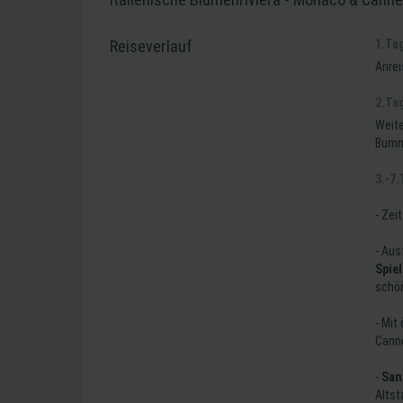
Reiseverlauf
1.Ta
Anrei
2.Ta
Weite
Bumm
3.-7.
- Zei
- Aus
Spie
schö
- Mit
Cann
-
San
Altst