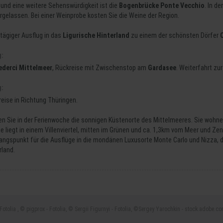
 und eine weitere Sehenswürdigkeit ist die
Bogenbrücke Ponte Vecchio
. In d
rgelassen. Bei einer Weinprobe kosten Sie die Weine der Region.
btägiger Ausflug in das
Ligurische Hinterland
zu einem der schönsten Dörfer
g:
ederci Mittelmeer
, Rückreise mit Zwischenstop am
Gardasee
. Weiterfahrt z
g:
eise in Richtung Thüringen.
en Sie in der Ferienwoche die sonnigen Küstenorte des Mittelmeeres. Sie wohne
e liegt in einem Villenviertel, mitten im Grünen und ca. 1,3km vom Meer und Zent
ngspunkt für die Ausflüge in die mondänen Luxusorte Monte Carlo und Nizza, 
rland.
 - Fotolia , © pigprox - Fotolia, © Sergii Figurnyi - Fotolia, ©Sergey Yarochkin - stock.ado