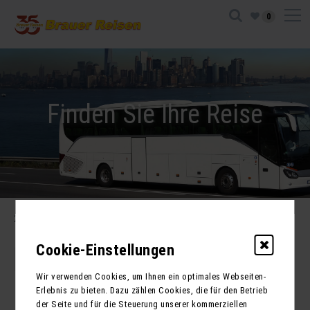
0
Finden Sie Ihre Reise
200
Reisen gefunden
Cookie-Einstellungen
3
4
5
6
7
Wir verwenden Cookies, um Ihnen ein optimales Webseiten-
Erlebnis zu bieten. Dazu zählen Cookies, die für den Betrieb
der Seite und für die Steuerung unserer kommerziellen