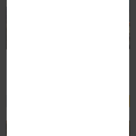
Konzert im Berghotel Friedrichroda
Nächster Termin:
28.11. (Tagesfahrt)
Fahrt in den Thüringer Wald, auf der Anreise kurzer
Einkaufsstopp am Storck-Süsswaren Werksverkauf in
Georgenthal. Weiter nach Friedrichroda, im Festsaal...
94,00 €
1 Tag ab