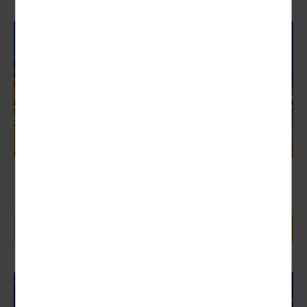
Italien
Opernfestspiele Verona
Nächster Termin:
23.06. - 26.06.2027 (4 Tage)
597,00 €
4 Tage ab