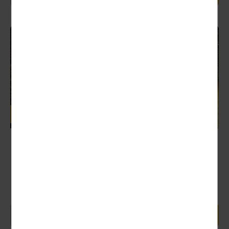
Deutschland
Musikparade in Erfurt
Nächster Termin:
13.02. (Tagesfahrt)
Europas größte Tournee der Militär- und Blasmusik kommt
auch 2027 wieder. Von Military über Klassik bis hin zu Rock
und...
106,00 €
1 Tag ab