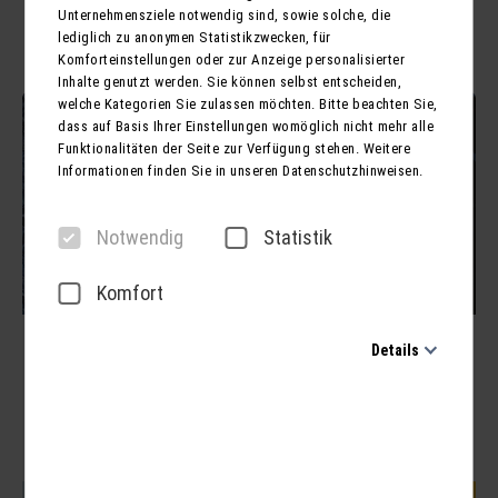
Unternehmensziele notwendig sind, sowie solche, die
lediglich zu anonymen Statistikzwecken, für
Komforteinstellungen oder zur Anzeige personalisierter
Inhalte genutzt werden. Sie können selbst entscheiden,
welche Kategorien Sie zulassen möchten. Bitte beachten Sie,
dass auf Basis Ihrer Einstellungen womöglich nicht mehr alle
Funktionalitäten der Seite zur Verfügung stehen. Weitere
Informationen finden Sie in unseren Datenschutzhinweisen.
Notwendig
Statistik
Komfort
Advent im Waldhotel Friedrichroda
Details
Nächster Termin:
17.12. (Tagesfahrt)
Notwendig
Fahrt in den Thüringer Wald, auf der Anreise kurzer
Diese Cookies sind für den Betrieb der Seite unbedingt
Einkaufsstopp am Storck-Süsswaren Werksverkauf in
notwendig und ermöglichen beispielsweise
Georgenthal. Weiter nach Friedrichroda, im Waldhotel...
sicherheitsrelevante Funktionalitäten. Außerdem können wir
mit dieser Art von Cookies ebenfalls erkennen, ob Sie in