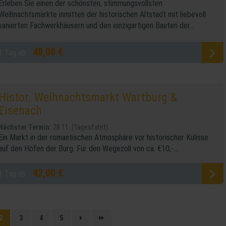
Erleben Sie einen der schönsten, stimmungsvollsten
Weihnachtsmärkte inmitten der historischen Altstadt mit liebevoll
sanierten Fachwerkhäusern und den einzigartigen Bauten der...
48,00 €
1 Tag ab
Histor. Weihnachtsmarkt Wartburg &
Eisenach
Nächster Termin:
28.11. (Tagesfahrt)
Ein Markt in der romantischen Atmosphäre vor historischer Kulisse
auf den Höfen der Burg. Für den Wegezoll von ca. €10,-...
42,00 €
1 Tag ab
2
3
4
5