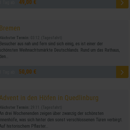
49,00 €
1 Tag ab
Bremen
Nächster Termin:
03.12. (Tagesfahrt)
Besucher aus nah und fern sind sich einig, es ist einer der
schönsten Weihnachtsmärkte Deutschlands. Rund um das Rathaus,
den...
50,00 €
1 Tag ab
Advent in den Höfen in Quedlinburg
Nächster Termin:
29.11. (Tagesfahrt)
An drei Wochenenden zeigen über zwanzig der schönsten
Innenhöfe, was sich hinter den sonst verschlossenen Türen verbirgt.
Auf historischem Pflaster...