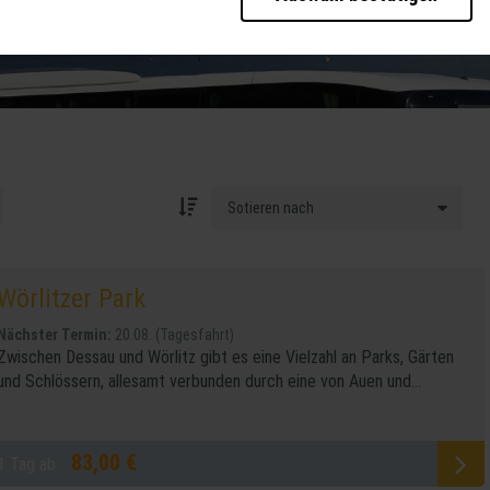
b der Seite unbedingt notwendig und ermöglichen beispielsweise sicherheitsrele
ies ebenfalls erkennen, ob Sie in Ihrem Profil eingeloggt bleiben möchten, um I
eller zur Verfügung zu stellen.
te weiter zu verbessern, erfassen wir anonymisierte Daten für Statistiken und
cherzahlen und den Effekt bestimmter Seiten unseres Web-Auftritts ermitteln un
 Durch diese Dienste kann es zu einer Drittlands Übermittlung, der auf unsere W
ng Ihrer Daten finden Sie in unseren
Datenschutzhinweisen
.
 die Bedienung der Seite zu erleichtern.
Wörlitzer Park
Nächster Termin:
20.08. (Tagesfahrt)
Zwischen Dessau und Wörlitz gibt es eine Vielzahl an Parks, Gärten
und Schlössern, allesamt verbunden durch eine von Auen und...
83,00 €
1 Tag ab