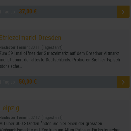
37,00 €
1 Tag ab
Striezelmarkt Dresden
Nächster Termin:
30.11. (Tagesfahrt)
Zum 591.mal öffnet der Striezelmarkt auf dem Dresdner Altmarkt
und ist somit der älteste Deutschlands. Probieren Sie hier typisch
sächsische...
50,00 €
1 Tag ab
Leipzig
Nächster Termin:
02.12. (Tagesfahrt)
Mit über 300 Ständen finden Sie hier einen der grössten
Weihnachtsmärkte mit Zentrum am Alten Rathaus. Ein historischer