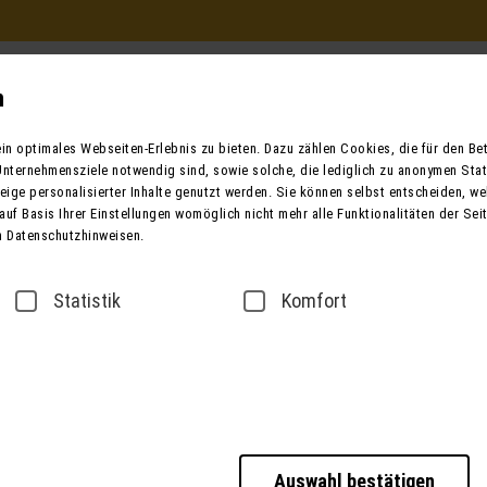
Beratung und Buchung
in Ihrem Reisebüro
n
Mo. - Fr. 9.00 - 12.00 / 13.00 - 17.00
n optimales Webseiten-Erlebnis zu bieten. Dazu zählen Cookies, die für den Betr
oder telefonisch unter:
nternehmensziele notwendig sind, sowie solche, die lediglich zu anonymen Stat
0049 (0) 3631 6280 
ige personalisierter Inhalte genutzt werden. Sie können selbst entscheiden, we
auf Basis Ihrer Einstellungen womöglich nicht mehr alle Funktionalitäten der Sei
n Datenschutzhinweisen.
ender
Bus mieten
Taxi / Zustiege
Über
Statistik
Komfort
Finden Sie Ihre Reise
Auswahl bestätigen