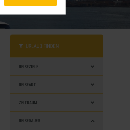
vante Funktionalitäten. Außerdem
hnen unsere Dienste bei einem
 Analysen. Mithilfe dieser Cookies
d unsere Inhalte optimieren. Wir
ebsite erfassten Daten, kommen.
URLAUB FINDEN
REISEZIELE
REISEART
ZEITRAUM
REISEDAUER