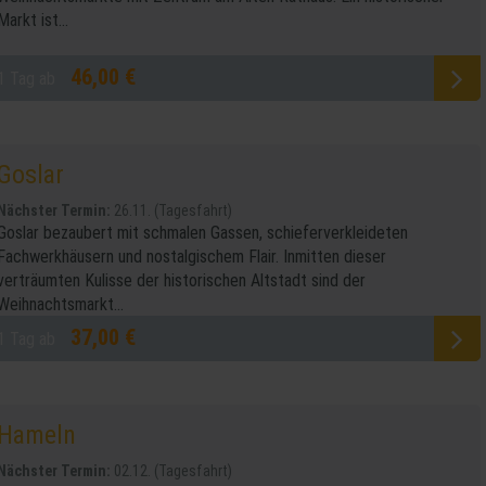
Markt ist...
46,00 €
1 Tag ab
Goslar
Nächster Termin:
26.11. (Tagesfahrt)
Goslar bezaubert mit schmalen Gassen, schieferverkleideten
Fachwerkhäusern und nostalgischem Flair. Inmitten dieser
verträumten Kulisse der historischen Altstadt sind der
Weihnachtsmarkt...
37,00 €
1 Tag ab
Hameln
Nächster Termin:
02.12. (Tagesfahrt)