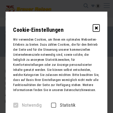
0
Ihre Sitzung ist abgelaufen. Zurück zur
Startseite
Cookie-Einstellungen
Impressum
Kontakt
Wir verwenden Cookies, um Ihnen ein optimales Webseiten-
AGB für Reisen
AGB für Mietbusse
Erlebnis zu bieten. Dazu zählen Cookies, die für den Betrieb
Datenschutz
der Seite und für die Steuerung unserer kommerziellen
Barrierefreiheitserklärung
Unternehmensziele notwendig sind, sowie solche, die
lediglich zu anonymen Statistikzwecken, für
Komforteinstellungen oder zur Anzeige personalisierter
Inhalte genutzt werden. Sie können selbst entscheiden,
Kontakt
welche Kategorien Sie zulassen möchten. Bitte beachten Sie,
Brauer Reisen GmbH
dass auf Basis Ihrer Einstellungen womöglich nicht mehr alle
Freiherr-vom-Stein-Str. 37a
Funktionalitäten der Seite zur Verfügung stehen. Weitere
DE - 99734 Nordhausen
Informationen finden Sie in unseren Datenschutzhinweisen.
03631 62800
post@brauer-reisen.de
Notwendig
Statistik