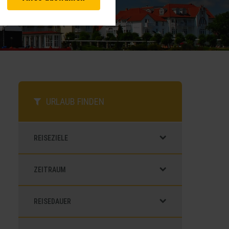
vante Funktionalitäten. Außerdem
hnen unsere Dienste bei einem
 Analysen. Mithilfe dieser Cookies
d unsere Inhalte optimieren. Wir
ebsite erfassten Daten, kommen.
URLAUB FINDEN
REISEZIELE
ZEITRAUM
REISEDAUER