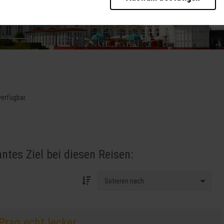
b der Seite unbedingt notwendig und ermöglichen beispielsweise sicherheitsrele
ies ebenfalls erkennen, ob Sie in Ihrem Profil eingeloggt bleiben möchten, um I
eller zur Verfügung zu stellen.
te weiter zu verbessern, erfassen wir anonymisierte Daten für Statistiken und
cherzahlen und den Effekt bestimmter Seiten unseres Web-Auftritts ermitteln un
 Durch diese Dienste kann es zu einer Drittlands Übermittlung, der auf unsere W
ng Ihrer Daten finden Sie in unseren
Datenschutzhinweisen
.
verfügbar.
 die Bedienung der Seite zu erleichtern.
antes Ziel bei diesen Reisen:
Prag echt lecker