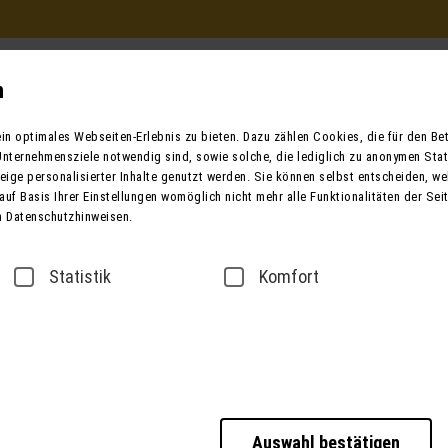
Beratung und Buchung
in Ihrem Reisebüro
n
Mo. - Fr. 9.00 - 12.00 / 13.00 - 17.00
n optimales Webseiten-Erlebnis zu bieten. Dazu zählen Cookies, die für den Betr
oder telefonisch unter:
nternehmensziele notwendig sind, sowie solche, die lediglich zu anonymen Stat
0049 (0) 3631 6280 
ige personalisierter Inhalte genutzt werden. Sie können selbst entscheiden, we
auf Basis Ihrer Einstellungen womöglich nicht mehr alle Funktionalitäten der Sei
n Datenschutzhinweisen.
ender
Bus mieten
Taxi / Zustiege
Über
Statistik
Komfort
KURREISEN
Auswahl bestätigen